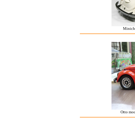
Minic
Otto mod